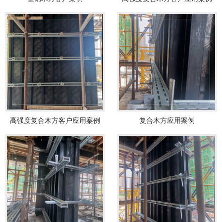
高强度复合木方客户应用案例
复合木方应用案例