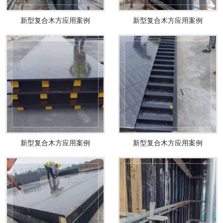
新型复合木方应用案例
新型复合木方应用案例
新型复合木方应用案例
新型复合木方应用案例