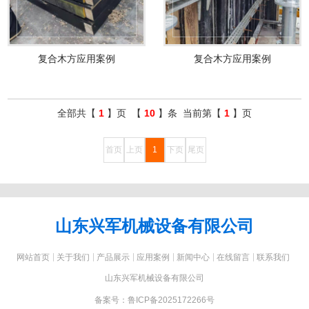
复合木方应用案例
复合木方应用案例
全部共【
1
】页 【
10
】条 当前第【
1
】页
首页
上页
1
下页
尾页
山东兴军机械设备有限公司
网站首页
关于我们
产品展示
应用案例
新闻中心
在线留言
联系我们
山东兴军机械设备有限公司
备案号：鲁ICP备2025172266号