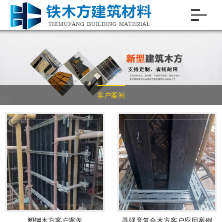
客户案例
塑钢木方客户案例
高强度复合木方客户应用案例